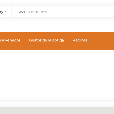
ry
m a venedor
Gestor de la botiga
Paginas