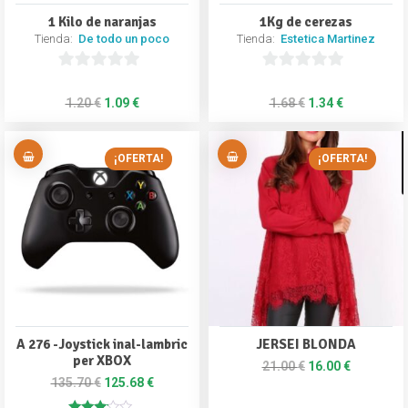
1 Kilo de naranjas
1Kg de cerezas
Tienda:
De todo un poco
Tienda:
Estetica Martinez
0
0
1.20
€
1.09
€
1.68
€
1.34
€
d
d
e
e
5
5
¡OFERTA!
¡OFERTA!
A 276 -Joystick inal-lambric
JERSEI BLONDA
per XBOX
21.00
€
16.00
€
135.70
€
125.68
€