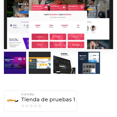
tienda
Tienda de pruebas 1
0
d